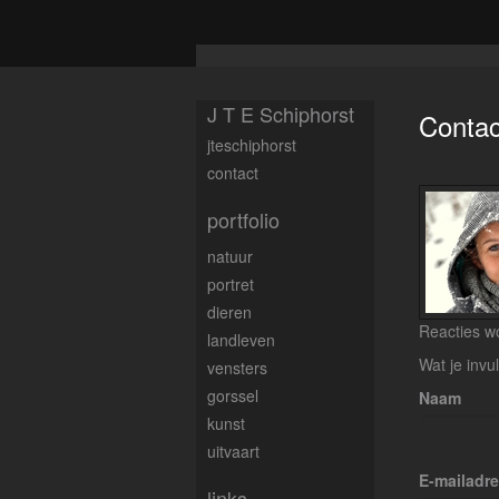
J T E Schiphorst
Contac
jteschiphorst
contact
portfolio
natuur
portret
dieren
Reacties wo
landleven
Wat je invu
vensters
gorssel
Naam
kunst
uitvaart
E-mailadr
links